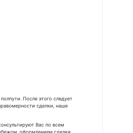
полпути. После этого следует
правомерности сделки, наше
консультируют Вас по всем
убежом, оформлением сделки,