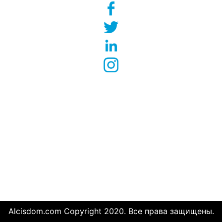
Контакты
c/ Borrell i Soler 8, bajos,
08034 Barcelona, España
info@alcisdom.com
(+34) 692 208 354
(+34) 931 190 297
Правовая информация и политика Cookie
Alcisdom.com Copyright 2020.
Все права защищены.