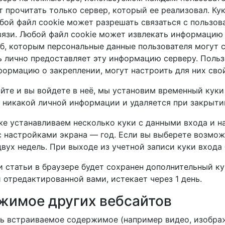
прочитать только сервер, который ее реализовал. Ку
бой файл cookie может разрешать связаться с пользов
вязи. Любой файл cookie может извлекать информацию 
б, которым персональные данные пользователя могут со
ь лично предоставляет эту информацию серверу. Польз
формацию о закреплении, могут настроить для них свой
сайте и вы войдете в неё, мы установим временный кук
 никакой личной информации и удаляется при закрыти
же устанавливаем несколько куки с данными входа и н
 с настройками экрана — год. Если вы выберете возмо
двух недель. При выходе из учетной записи куки входа 
 статьи в браузере будет сохранен дополнительный ку
 отредактированной вами, истекает через 1 день.
жимое других вебсайтов
ь встраиваемое содержимое (например видео, изображе