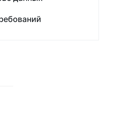
требований
ные
Контакты
c/ Borrell i Soler 8, bajos,
08034 Barcelona, España
info@alcisdom.com
(+34) 692 208 354
(+34) 931 190 297