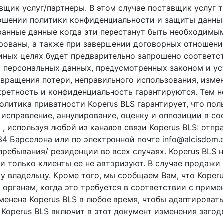
авщик услуг/партнеры. В этом случае поставщик услуг 
ошении политики конфиденциальности и защиты данных
бранные данные когда эти перестанут быть необходимы
рованы, а также при завершении договорных отношени
иных целях будет предварительно запрошено соответст
 персональных данных, предусмотренных законом и ус
вращения потери, неправильного использования, изме
кретность и конфиденциальность гарантируются. Тем н
олитика приватности Koperus BLS гарантирует, что пол
 исправление, аннулирование, оценку и оппозиции в со
, используя любой из каналов связи Koperus BLS: отпр
34 Барселона или по электронной почте info@alcisdom
ребывания/ резиденции во всех случаях. Koperus BLS 
ли только клиенты ее не авторизуют. В случае продажи
у владельцу. Кроме того, мы сообщаем Вам, что Koper
органам, когда это требуется в соответствии с прим
енена Koperus BLS в любое время, чтобы адаптировать
 Koperus BLS включит в этот документ изменения загодя