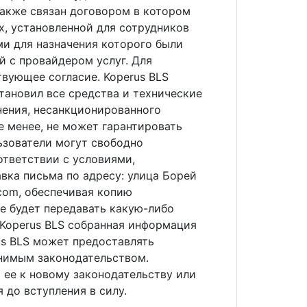
также связан договором в котором
, установленной для сотрудников
ми для назначения которого были
й с провайдером услуг. Для
вующее согласие. Koperus BLS
тановил все средства и технические
нения, несанкционированного
е менее, не может гарантировать
ьзователи могут свободно
ответствии с условиями,
авка письма по адресу: улица Борей
.com, обеспечивая копию
не будет передавать какую-либо
 Koperus BLS собранная информация
us BLS может предоставлять
енимым законодательством.
 ее к новому законодательству или
 до вступления в силу.