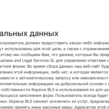
альных данных
о пользователь должен предоставить какую-либо информ
ут использованы для этой цели, а также с ограничени
Поэтому мы сообщаем Вам, что данные, которые Вы пре
siness and Legal Services SL для управления ответами 
тной форме. Во время сбора данных наш веб-сайт буд
вление этой информации, либо нет, и которая является
вести к автоматическому запросу или невозможности
полнительную информацию на добровольной основе с ц
 собственности Koperus BLS и использования их для ц
 процессе заполнения форм. Пользователь всегда будет
ых. Koperus BLS сможет исключить из услуг, предлаг
омимо принять иные законные меры. Адресатом этой 