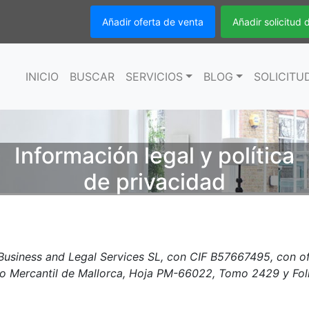
Añadir oferta de venta
Añadir solicitud
INICIO
BUSCAR
SERVICIOS
BLOG
SOLICITU
Información legal y política
de privacidad
siness and Legal Services SL, con CIF B57667495, con oficin
tro Mercantil de Mallorca, Hoja PM-66022, Tomo 2429 y Foli