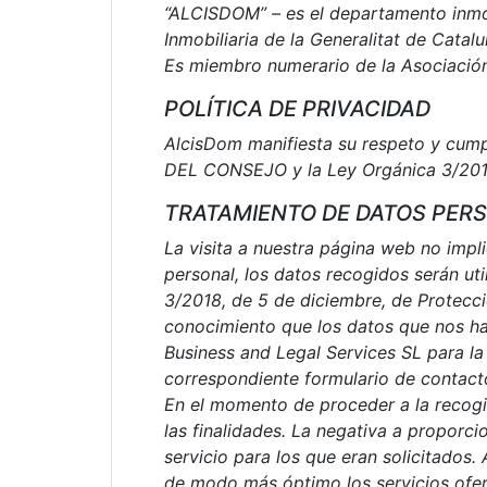
“ALCISDOM” – es el departamento inmob
Inmobiliaria de la Generalitat de Catalu
Es miembro numerario de la Asociación
POLÍTICA DE PRIVACIDAD
AlcisDom manifiesta su respeto y c
DEL CONSEJO y la Ley Orgánica 3/2018,
TRATAMIENTO DE DATOS PER
La visita a nuestra página web no impl
personal, los datos recogidos serán uti
3/2018, de 5 de diciembre, de Protecci
conocimiento que los datos que nos ha
Business and Legal Services SL para la 
correspondiente formulario de contact
En el momento de proceder a la recogid
las finalidades. La negativa a proporci
servicio para los que eran solicitados
de modo más óptimo los servicios ofe