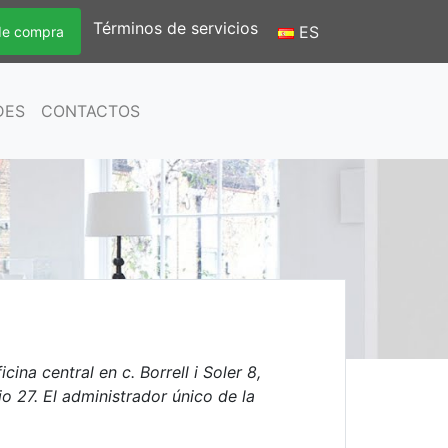
Términos de servicios
ES
 de compra
DES
CONTACTOS
a central en c. Borrell i Soler 8,
o 27. El administrador único de la