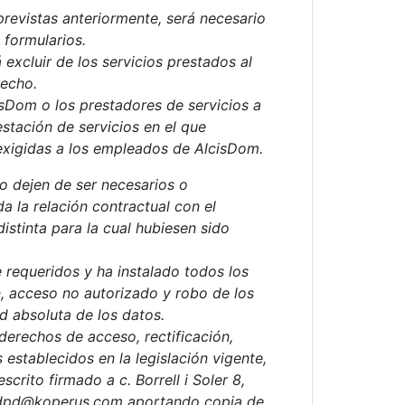
 previstas anteriormente, será necesario
 formularios.
 excluir de los servicios prestados al
recho.
sDom o los prestadores de servicios a
stación de servicios en el que
exigidas a los empleados de AlcisDom.
o dejen de ser necesarios o
a la relación contractual con el
distinta para la cual hubiesen sido
 requeridos y ha instalado todos los
n, acceso no autorizado y robo de los
d absoluta de los datos.
derechos de acceso, rectificación,
 establecidos en la legislación vigente,
crito firmado a c. Borrell i Soler 8,
 a dpd@koperus.com aportando copia de