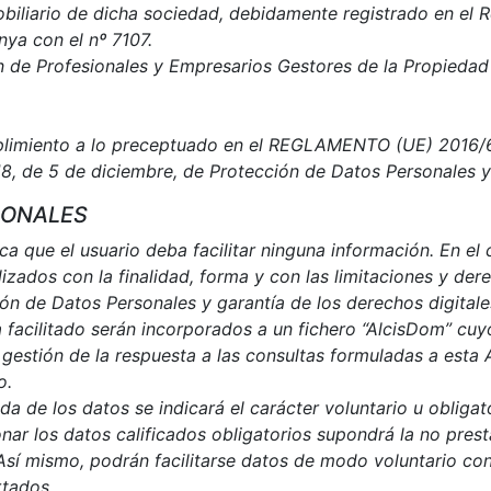
iliario de dicha sociedad, debidamente registrado en el R
nya con el nº 7107.
 de Profesionales y Empresarios Gestores de la Propiedad I
umplimiento a lo preceptuado en el REGLAMENTO (UE) 2
 de 5 de diciembre, de Protección de Datos Personales y g
SONALES
ica que el usuario deba facilitar ninguna información. En e
lizados con la finalidad, forma y con las limitaciones y de
ón de Datos Personales y garantía de los derechos digital
 facilitado serán incorporados a un fichero “AlcisDom” cu
gestión de la respuesta a las consultas formuladas a esta A
o.
a de los datos se indicará el carácter voluntario u obligat
onar los datos calificados obligatorios supondrá la no pres
. Así mismo, podrán facilitarse datos de modo voluntario co
rtados.