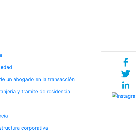
Services
Social net
a
iedad
e un abogado en la transacción
anjería y tramite de residencia
ncia
structura corporativa