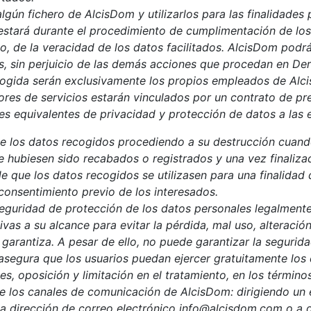
lgún fichero de AlcisDom y utilizarlos para las finalidades
restará durante el procedimiento de cumplimentación de los
o, de la veracidad de los datos facilitados. AlcisDom podrá
os, sin perjuicio de las demás acciones que procedan en De
ecogida serán exclusivamente los propios empleados de Alci
ores de servicios estarán vinculados por un contrato de pre
s equivalentes de privacidad y protección de datos a las 
e los datos recogidos procediendo a su destrucción cuand
ue hubiesen sido recabados o registrados y una vez finalizad
de que los datos recogidos se utilizasen para una finalidad 
consentimiento previo de los interesados.
eguridad de protección de los datos personales legalmente
vas a su alcance para evitar la pérdida, mal uso, alteració
garantiza. A pesar de ello, no puede garantizar la segurida
asegura que los usuarios puedan ejercer gratuitamente los 
s, oposición y limitación en el tratamiento, en los términos
de los canales de comunicación de AlcisDom: dirigiendo un es
e la dirección de correo electrónico info@alcisdom.com o