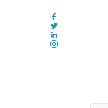
Social networks
Contacts
c/ Borrell i Soler 8, bajos,
08034 Barcelona, España
info@alcisdom.com
(+34) 692 208 354
(+34) 931 190 297
Rechtliche Informationen und Cookie-Richtlinien